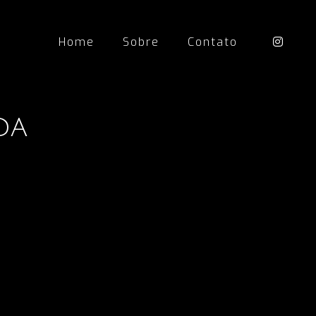
Home
Sobre
Contato
da