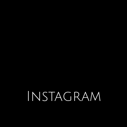
Instagram